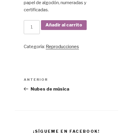
papel de algodón, numeradas y
certificadas.
Paquete
Añadir al carrito
Serie
Café
cantidad
Categoría:
Reproducciones
Navegación
ANTERIOR
Entrada
de
anterior:
Nubes de música
entradas
¡SÍGUEME EN FACEBOOK!