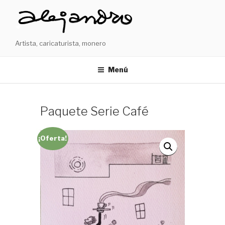
Ir
al
contenido
Artista, caricaturista, monero
Menú
Paquete Serie Café
¡Oferta!